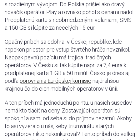
s rozdielnym vývojom. Do Poľska prišiel ako dravý
nováčik operátor Play a rovnako pohol s cenami nadol.
Predplatenú kartu s neobmedzenými volaniami, SMS
a 150 GB si kúpite za necelých 15 eur.
Opačný príbeh sa odohral v Českej republike, kde
napokon priestor pre vstup štvrtého hráča nevznikol.
Naopak pevnú pozíciu má trojica tradičných
operátorov. V Česku si tak kúpite napr. za 7,4 eura k
predplatenej karte 1 GB a 50 minút. Česko je dnes aj
podľa
porovnania Európskej komisie
najdrahšou
krajinou čo do cien mobilných operátorov v únii.
A ten príbeh má jednoduchú pointu, u našich susedov
nemá kto tlačiť na ceny. Zostávajúci operátori sú
spokojní a sami od seba si do príjmov nezatnú. Akoby
to asi vyzeralo u nás, keby triumvirátu starých
operátorov nikto nekonkuroval? Tento príbeh do veľkej