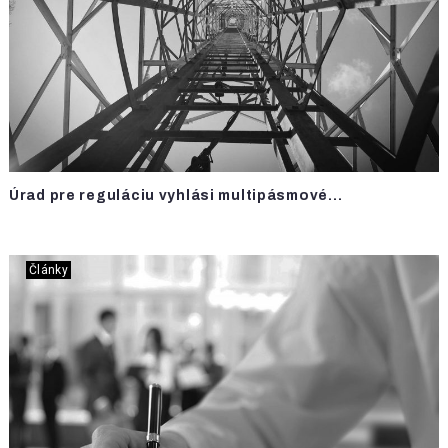
Úrad pre reguláciu vyhlási multipásmové...
Články