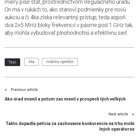
miery píše štát, prostredníctvom Regulačného úradu.
On má v rukách to, ako stanoví podmienky pre novú
aukciu a či 4ka získa relevantný prístup, teda aspoň
dva 2×5 MHz bloky frekvencií v pásme pod 1 GHz tak,
aby mohla vybudovať plnohodnotnú a efektívnu sieť.
4ka
mobilný operátor
Tags
Previous article
Ako úrad mienil a potom zas menil v prospech tých veľkých
Next article
Takto dopadla petícia za zachovanie konkurencie na trhu mobi
lných operátorov