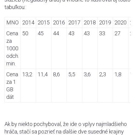
tabuľkou:
MNO
2014
2015
2016
2017
2018
2019
2020
2
Cena
50
45
44
43
43
33
27
2
za
1000
odch.
min.
Cena
13,2
11,4
8,6
5,5
3,6
2,3
1,8
1,
za 1
GB
dát
Ak by niekto pochyboval, že ide o vplyv najmladšieho
hráča, stačí sa pozrieť na ďalšie dve susedné krajiny