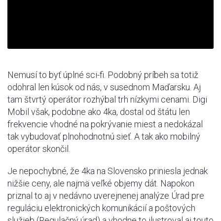
Nemusí to byť úplné sci-fi. Podobný príbeh sa totiž
odohral len kúsok od nás, v susednom Maďarsku. Aj
tam štvrtý operátor rozhýbal trh nízkymi cenami. Digi
Mobil však, podobne ako 4ka, dostal od štátu len
frekvencie vhodné na pokrývanie miest a nedokázal
tak vybudovať plnohodnotnú sieť. A tak ako mobilný
operátor skončil.
Je nepochybné, že 4ka na Slovensko priniesla jednak
nižšie ceny, ale najmä veľké objemy dát. Napokon
priznal to aj v nedávno uverejnenej analýze Úrad pre
reguláciu elektronických komunikácií a poštových
služieb (Regulačný úrad) a vhodne to ilustroval aj touto