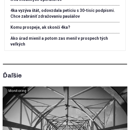
4ka vyzýva štát, odovzdala petíciu s 30-tisíc podpismi.
Chce zabrániť zdražovaniu paušálov
Komu prospeje, ak skončí 4ka?
Ako úrad mienil a potom zas menil v prospech tých
veľkých
Ďaľšie
Monitoring