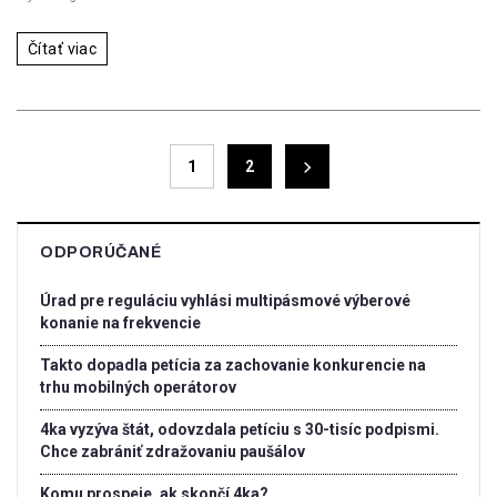
Čítať viac
1
2
ODPORÚČANÉ
Úrad pre reguláciu vyhlási multipásmové výberové
konanie na frekvencie
Takto dopadla petícia za zachovanie konkurencie na
trhu mobilných operátorov
4ka vyzýva štát, odovzdala petíciu s 30-tisíc podpismi.
Chce zabrániť zdražovaniu paušálov
Komu prospeje, ak skončí 4ka?