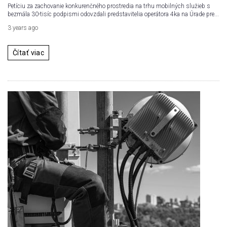
Petíciu za zachovanie konkurenčného prostredia na trhu mobilných služieb s
bezmála 30-tisíc podpismi odovzdali predstavitelia operátora 4ka na Úrade pre...
3 years ago
Čítať viac