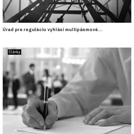
Úrad pre reguláciu vyhlási multipásmové...
Články